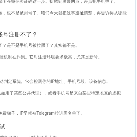
都卡在短信验证码这一步。折腾到凌晨两点，差点把手机摔了。
题，也不是被封号了。咱们今天就把这事掰扯清楚，再告诉你从哪能
am账号注册不了？
了？是不是手机号被拉黑了？其实都不是。
m的风控机制在作祟。它对注册环境要求极高，尤其是新号。
套自动判定系统。它会检测你的IP地址、手机号段、设备信息。
（比如用了某些公共代理），或者手机号是来自某些特定地区的虚拟
梯子，IP早就被Telegram拉进黑名单了。
试