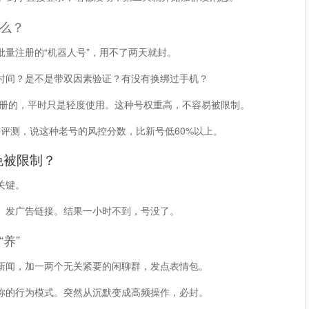
么？
批量注册的“机器人号”，用不了两天就封。
时间？是不是带双因素验证？有没有换绑过手机？
注册的，平时只是轻度使用。这种号权重高，不容易被限制。
一些对比评测，说这种老号的风控分数，比新号低60%以上。
免被限制？
关键。
、发广告链接。结果一小时不到，号没了。
养”
新闻，加一两个无关紧要的闲聊群，发点表情包。
你的行为模式。突然从沉默变成高频操作，必封。