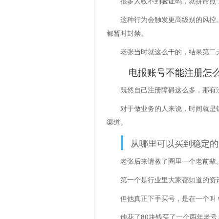
很多人收不到验证码，就拼命点“
这种行为会触发更高级别的风控
都暂时封禁。
老张当时就这么干的，结果第二
电报账号不能注册怎
既然自己注册障碍这么多，那有
对于做业务的人来说，时间就是
渠道。
从哪里可以买到稳定的
老张后来请教了圈里一个老前辈
第一个是行业里大家都知道的资讯站
但他真正下手买号，是在一个叫 w
他花了80块钱买了一个两年老