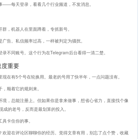
事——每天登录，看看几个行业频道，不发消息。
开群，机器人在里面蹲着，专抓新号。
是广告。私信频率过高，一样被判定为骚扰。
录不同账号。这个行为在Telegram后台看得一清二楚。
速度重要
里现在有5个号在轮换用。最老的号用了快半年，一点问题没有。
干，顺着它的规则来。
环境，总能注册上。但如果你是拿来做事，想省心省力，直接找个像
，拿个现成的老号，反而是最划算的投入。
工具卡住你的事。
？欢迎在评论区聊聊你的经历。觉得文章有用，别忘了点个赞，收藏