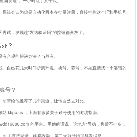
重新发送”。一小时点了几十次。
。系统会认为你是自动化脚本在批量注册，直接把你这个IP和手机号
天再试，发现连“发送验证码”的按钮都变灰了。
么办？
没有合规的解决办法？当然有。
钱。自己花几天时间折腾环境、换号、养号，不如直接找一个靠谱的
账号？
。前辈给他推荐了几个渠道，让他自己去对比。
 kkpp.us ，上面有很多关于账号使用的避坑指南。
dd16888.com 的平台。用他的话说，这地方“号稳，售后不扯皮”。
号。到手直接登录，啥都没动，第二天就开始加群发消息。