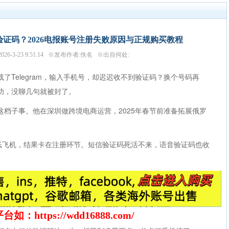
不到验证码？2026电报账号注册失败原因与正规购买教程
26-3-23 9:51:14 ※发布作者:佚名 ※出自何处:
了Telegram，输入手机号，却迟迟收不到验证码？换个号码再
功，没聊几句就被封了。
这档子事。他在深圳做跨境电商运营，2025年春节前准备拓展俄罗
了纸飞机，结果卡在注册环节。短信验证码死活不来，语音验证码也收
ttps://wdd16888.com/