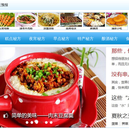
糕点秘方
夜宵秘方
早点秘方
特产秘方
酿酒秘方